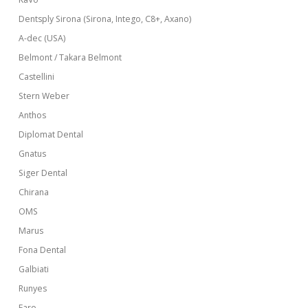
Dentsply Sirona (Sirona, Intego, C8+, Axano)
A-dec (USA)
Belmont / Takara Belmont
Castellini
Stern Weber
Anthos
Diplomat Dental
Gnatus
Siger Dental
Chirana
OMS
Marus
Fona Dental
Galbiati
Runyes
Faro