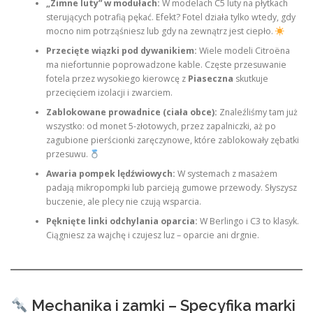
„Zimne luty” w modułach:
W modelach C5 luty na płytkach
sterujących potrafią pękać. Efekt? Fotel działa tylko wtedy, gdy
mocno nim potrząśniesz lub gdy na zewnątrz jest ciepło.
Przecięte wiązki pod dywanikiem:
Wiele modeli Citroëna
ma niefortunnie poprowadzone kable. Częste przesuwanie
fotela przez wysokiego kierowcę z
Piaseczna
skutkuje
przecięciem izolacji i zwarciem.
Zablokowane prowadnice (ciała obce):
Znaleźliśmy tam już
wszystko: od monet 5-złotowych, przez zapalniczki, aż po
zagubione pierścionki zaręczynowe, które zablokowały zębatki
przesuwu.
Awaria pompek lędźwiowych:
W systemach z masażem
padają mikropompki lub parcieją gumowe przewody. Słyszysz
buczenie, ale plecy nie czują wsparcia.
Pęknięte linki odchylania oparcia:
W Berlingo i C3 to klasyk.
Ciągniesz za wajchę i czujesz luz – oparcie ani drgnie.
Mechanika i zamki – Specyfika marki