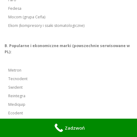
Fedesa
Mocom (grupa Cefla)
Ekom (kompresory i ssaki stomatologiczne)
B. Popularne i ekonomiczne marki (powszechnie serwisowane w
PL):
Metron
Tecnodent
Swident
Reintegra
Mediquip
Ecodent
DKL
Zadzwoń
Safco