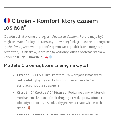
Citroën – Komfort, który czasem
„osiada”
Citroën od lat promuje program
Advanced Comfort
. Fotele mają być
miękkie i wielofunkcyjne. Niestety, im więcej funkcji (masaże, elektryczna
lędźwiówka, wysuwane podnóżki), tym więcej kabli, które mogą się
przetrzeć, i silniczków, które mogą wyzionąć ducha podczas stania w
korku na
ulicy Puławskiej
.
Modele Citroëna, które znamy na wylot:
Citroën C5 / C5 X:
Król komfortu. W wersjach z masażami i
pełną elektryką często dochodzi do awarii modułów
sterujących pod siedziskiem.
Citroën C4 Cactus / C4 Picasso:
Rodzinne vany, w których
mechanizm składania foteli drugiego rzędu (prowadnice i
blokady) cierpi przez… okruchy jedzenia i zabawki Twoich
dzieci.