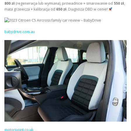
800 zł
(regeneracja lub wymiana), prowadnice + smarowanie od
550 zł
,
mata grzewcza + kalibracja od
650 zł
. Diagnoza OBD w cenie!
babydrive.com.au
motorpoint.co.uk