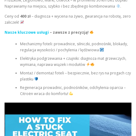
Pruszków, Legionowo, Marki, Otwock – w promieniu 30 km bez dopłat!
Naprawiamy na miejscu, szybko i bez zbędnego kombinowania
.
Ceny od
400 zł
– diagnoza + wycena na żywo, gwarancja na robotę, zero
zaliczek!
Nasze kluczowe usługi
– zawsze z precyzją!
Mechanizmy foteli: prowadnice, silniczki, podnośniki, blokady,
regulacja wysokości / pochylenia / lędźwiowa
Elektryka podgrzewania + czujniki: diagnoza mat grzewczych,
wymiana, naprawa wiązek i modułów
Montaż / demontaż foteli – bezpiecznie, bez rys na progach czy
plastiku
Regeneracja prowadnic, podnośników, odchylenia oparcia –
Citroën wraca do komfortu!