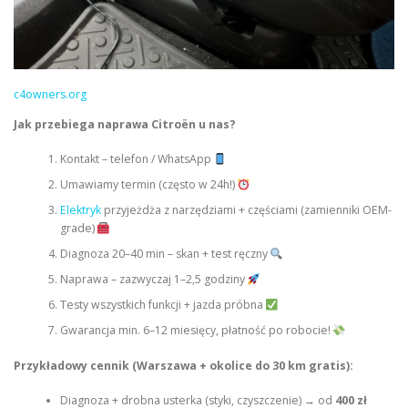
c4owners.org
Jak przebiega naprawa Citroën u nas?
Kontakt – telefon / WhatsApp
Umawiamy termin (często w 24h!)
Elektryk
przyjeżdża z narzędziami + częściami (zamienniki OEM-
grade)
Diagnoza 20–40 min – skan + test ręczny
Naprawa – zazwyczaj 1–2,5 godziny
Testy wszystkich funkcji + jazda próbna
Gwarancja min. 6–12 miesięcy, płatność po robocie!
Przykładowy cennik (Warszawa + okolice do 30 km gratis):
Diagnoza + drobna usterka (styki, czyszczenie) → od
400 zł