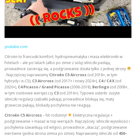
youtube.com
Citroën to francuski komfort, hydropneumatyka i masa elektroniki w
fotelach – ale po latach (albo po zimie z solą) silniczki padają,
prowadnice zacierają się, a podgrzewanie działa tylko z jednej strony
. Najczęściej naprawiamy
Citroën C5 Aircross
(od 2018+, w tym
hybrydy i e-C5),
C3 Aircross
(od 2017+ i nowy 2024+),
C4 / C4 X
(od
2020+),
C4 Picasso / Grand Picasso
(2006-2018),
Berlingo
(od 2008+,
w tym osobowe wersje) czy
C3
(od 2016+). Typowe usterki: zużyte
silniczki regulacji (zębatki pękają), prowadnice blokują się, maty
grzewcze pękają, blokady pochylenia nie reagują.
Citroën C5 Aircross
– hit rodzinny!
Elektryczna regulacja +
podgrzewanie + masaż w top wersjach. Najczęściej: silniczki wysokości i
pochylenia szwankują od wilgoci, prowadnice „skaczą”, podgrzewanie
nierówne (jedna strona zimna po zimie). Naprawiamy silniczki od
450–