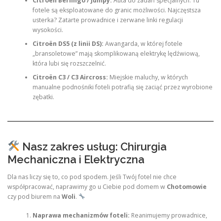
Citroën Berlingo / Jumpy:
Auta do zadań specjalnych. Tu
fotele są eksploatowane do granic możliwości. Najczęstsza
usterka? Zatarte prowadnice i zerwane linki regulacji
wysokości.
Citroën DS5 (z linii DS):
Awangarda, w której fotele
„bransoletowe” mają skomplikowaną elektrykę lędźwiową,
która lubi się rozszczelnić.
Citroën C3 / C3 Aircross:
Miejskie maluchy, w których
manualne podnośniki foteli potrafią się zaciąć przez wyrobione
zębatki.
Nasz zakres usług: Chirurgia
Mechaniczna i Elektryczna
Dla nas liczy się to, co pod spodem. Jeśli Twój fotel nie chce
współpracować, naprawimy go u Ciebie pod domem w
Chotomowie
czy pod biurem na
Woli
.
Naprawa mechanizmów foteli:
Reanimujemy prowadnice,