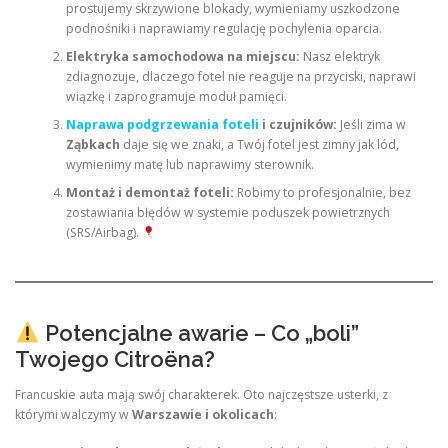
prostujemy skrzywione blokady, wymieniamy uszkodzone
podnośniki i naprawiamy regulację pochylenia oparcia.
Elektryka samochodowa na miejscu:
Nasz elektryk
zdiagnozuje, dlaczego fotel nie reaguje na przyciski, naprawi
wiązkę i zaprogramuje moduł pamięci.
Naprawa podgrzewania foteli
i czujników:
Jeśli zima w
Ząbkach
daje się we znaki, a Twój fotel jest zimny jak lód,
wymienimy matę lub naprawimy sterownik.
Montaż i demontaż foteli:
Robimy to profesjonalnie, bez
zostawiania błędów w systemie poduszek powietrznych
(SRS/Airbag).
Potencjalne awarie – Co „boli”
Twojego Citroëna?
Francuskie auta mają swój charakterek. Oto najczęstsze usterki, z
którymi walczymy w
Warszawie i okolicach
: