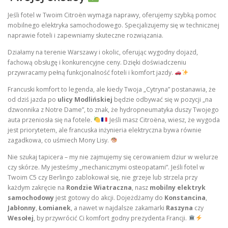
Jeśli fotel w Twoim Citroën wymaga naprawy, oferujemy szybką pomoc
mobilnego elektryka samochodowego. Specjalizujemy się w technicznej
naprawie foteli i zapewniamy skuteczne rozwiązania.
Działamy na terenie Warszawy i okolic, oferując wygodny dojazd,
fachową obsługę i konkurencyjne ceny. Dzięki doświadczeniu
przywracamy pełną funkcjonalność foteli i komfort jazdy.
Francuski komfort to legenda, ale kiedy Twoja „Cytryna” postanawia, że
od dziś jazda po
ulicy Modlińskiej
będzie odbywać się w pozycji „na
dzwonnika z Notre Dame”, to znak, że hydropneumatyka duszy Twojego
auta przeniosła się na fotele.
Jeśli masz Citroëna, wiesz, że wygoda
jest priorytetem, ale francuska inżynieria elektryczna bywa równie
zagadkowa, co uśmiech Mony Lisy.
Nie szukaj tapicera – my nie zajmujemy się cerowaniem dziur w welurze
czy skórze. My jesteśmy „mechanicznymi osteopatami”. Jeśli fotel w
Twoim C5 czy Berlingo zablokował się, nie grzeje lub strzela przy
każdym zakręcie na
Rondzie Wiatraczna
, nasz
mobilny elektryk
samochodowy
jest gotowy do akcji. Dojeżdżamy do
Konstancina
,
Jabłonny
,
Łomianek
, a nawet w najdalsze zakamarki
Raszyna
czy
Wesołej
, by przywrócić Ci komfort godny prezydenta Francji.