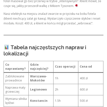
fotel masował go bez przerwy w trybie „intensywnym”. Klient mówił, że
czuje się, jakby przeszedł walkę z Mikiem Tysonem.
Nasz elektryk na miejscu znalazł zwarcie w przycisku na boku fotela
(klient niechcący zalał go kawą). Wystarczyło czyszczenie styków i reset
modułu. Koszt: 400 zł, a klient w końcu mógł przestać „wibrować”.
Tabela najczęstszych napraw i
lokalizacji
Co
Gdzie
Czas operacji
Cena od
naprawiamy?
najczęściej?
Zablokowane
Warszawa-
1h
400 zł
prowadnice
Mokotów
Naprawa maty
Legionowo
2h
600 zł
grzewczej
Wymiana silnika
Konstancin
1.5h
500 zł
lędźwi