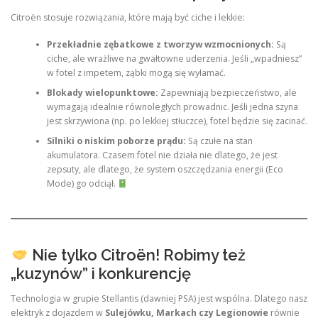
Citroën stosuje rozwiązania, które mają być ciche i lekkie:
Przekładnie zębatkowe z tworzyw wzmocnionych:
Są
ciche, ale wrażliwe na gwałtowne uderzenia. Jeśli „wpadniesz”
w fotel z impetem, ząbki mogą się wyłamać.
Blokady wielopunktowe:
Zapewniają bezpieczeństwo, ale
wymagają idealnie równoległych prowadnic. Jeśli jedna szyna
jest skrzywiona (np. po lekkiej stłuczce), fotel będzie się zacinać.
Silniki o niskim poborze prądu:
Są czułe na stan
akumulatora. Czasem fotel nie działa nie dlatego, że jest
zepsuty, ale dlatego, że system oszczędzania energii (Eco
Mode) go odciął.
Nie tylko Citroën! Robimy też
„kuzynów” i konkurencję
Technologia w grupie Stellantis (dawniej PSA) jest wspólna. Dlatego nasz
elektryk z dojazdem w
Sulejówku, Markach czy Legionowie
równie