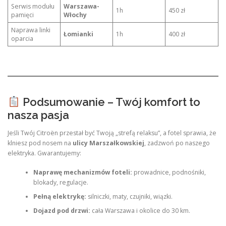
Serwis modułu
Warszawa-
1h
450 zł
pamięci
Włochy
Naprawa linki
Łomianki
1h
400 zł
oparcia
Podsumowanie – Twój komfort to
nasza pasja
Jeśli Twój Citroën przestał być Twoją „strefą relaksu”, a fotel sprawia, że
klniesz pod nosem na
ulicy Marszałkowskiej
, zadzwoń po naszego
elektryka. Gwarantujemy:
Naprawę mechanizmów foteli:
prowadnice, podnośniki,
blokady, regulacje.
Pełną elektrykę:
silniczki, maty, czujniki, wiązki.
Dojazd pod drzwi:
cała Warszawa i okolice do 30 km.