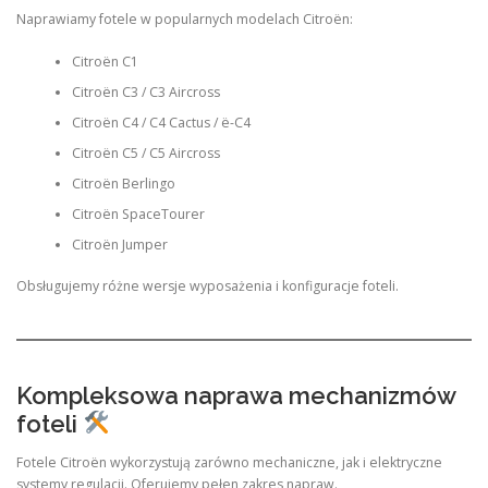
Naprawiamy fotele w popularnych modelach Citroën:
Citroën C1
Citroën C3 / C3 Aircross
Citroën C4 / C4 Cactus / ë-C4
Citroën C5 / C5 Aircross
Citroën Berlingo
Citroën SpaceTourer
Citroën Jumper
Obsługujemy różne wersje wyposażenia i konfiguracje foteli.
Kompleksowa naprawa mechanizmów
foteli
Fotele Citroën wykorzystują zarówno mechaniczne, jak i elektryczne
systemy regulacji. Oferujemy pełen zakres napraw.