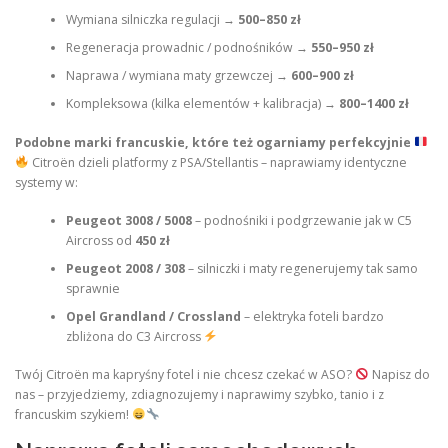
Wymiana silniczka regulacji →
500–850 zł
Regeneracja prowadnic / podnośników →
550–950 zł
Naprawa / wymiana maty grzewczej →
600–900 zł
Kompleksowa (kilka elementów + kalibracja) →
800–1400 zł
Podobne marki francuskie, które też ogarniamy perfekcyjnie
Citroën dzieli platformy z PSA/Stellantis – naprawiamy identyczne
systemy w:
Peugeot 3008 / 5008
– podnośniki i podgrzewanie jak w C5
Aircross od
450 zł
Peugeot 2008 / 308
– silniczki i maty regenerujemy tak samo
sprawnie
Opel Grandland / Crossland
– elektryka foteli bardzo
zbliżona do C3 Aircross
Twój Citroën ma kapryśny fotel i nie chcesz czekać w ASO?
Napisz do
nas – przyjedziemy, zdiagnozujemy i naprawimy szybko, tanio i z
francuskim szykiem!