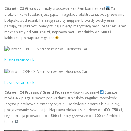
Citroën C3 Aircross
– mały crossover z dużym komfortem!
Tu
elektronika w fotelach jest gęsta – regulacja elektryczna, podgrzewanie.
Bolączki: podnośniki hałasują i zatrzymują się, blokady pochylenia
padają, czujniki occupancy rzucają błędy, maty tracą moc. Regenerujemy
mechanizmy od
500–850 zł
, naprawa mat + modułów od
600 zł
,
kalibracja po naprawie gratis!
businesscar.co.uk
businesscar.co.uk
Citroën C4 Picasso / Grand Picasso
– klasyk rodzinny!
Starsze
modele – plaga zużytych prowadnic i silniczków regulacji wysokości
(często plastikowe elementy pękają). Odchylenie oparcia blokuje się,
podgrzewanie szwankuje. Naprawa blokad i silniczków od
400–750 zł
,
regeneracja prowadnic od
500 zł
, maty grzewcze od
600 zł
. Szybko i
tanio!