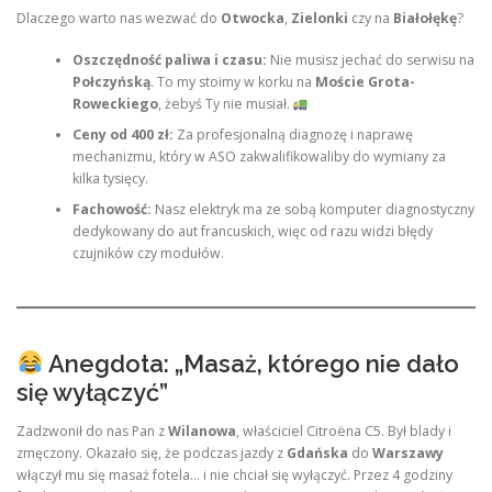
Dlaczego warto nas wezwać do
Otwocka
,
Zielonki
czy na
Białołękę
?
Oszczędność paliwa i czasu:
Nie musisz jechać do serwisu na
Połczyńską
. To my stoimy w korku na
Moście Grota-
Roweckiego
, żebyś Ty nie musiał.
Ceny od 400 zł:
Za profesjonalną diagnozę i naprawę
mechanizmu, który w ASO zakwalifikowaliby do wymiany za
kilka tysięcy.
Fachowość:
Nasz elektryk ma ze sobą komputer diagnostyczny
dedykowany do aut francuskich, więc od razu widzi błędy
czujników czy modułów.
Anegdota: „Masaż, którego nie dało
się wyłączyć”
Zadzwonił do nas Pan z
Wilanowa
, właściciel Citroëna C5. Był blady i
zmęczony. Okazało się, że podczas jazdy z
Gdańska
do
Warszawy
włączył mu się masaż fotela… i nie chciał się wyłączyć. Przez 4 godziny