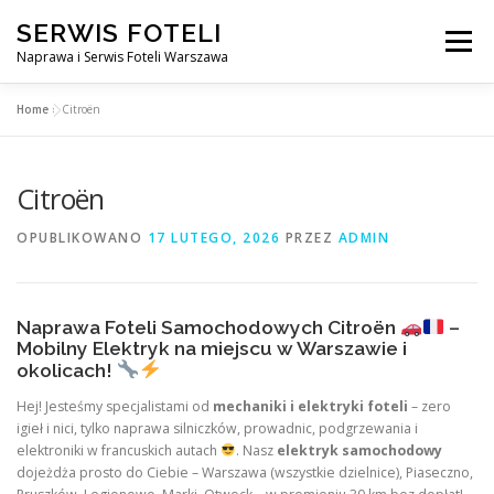
Przejdź
SERWIS FOTELI
do
Menu
treści
Naprawa i Serwis Foteli Warszawa
Home
»
Citroën
NAPRAWA FOTELI DENTYSTYCZNE I MEDYCZNE
Citroën
CENNIK USŁUG
O NAS
KONTAKT
OPUBLIKOWANO
17 LUTEGO, 2026
PRZEZ
ADMIN
Naprawa Foteli Samochodowych Citroën
–
Mobilny Elektryk na miejscu w Warszawie i
okolicach!
Hej! Jesteśmy specjalistami od
mechaniki i elektryki foteli
– zero
igieł i nici, tylko naprawa silniczków, prowadnic, podgrzewania i
elektroniki w francuskich autach
. Nasz
elektryk samochodowy
dojeżdża prosto do Ciebie – Warszawa (wszystkie dzielnice), Piaseczno,