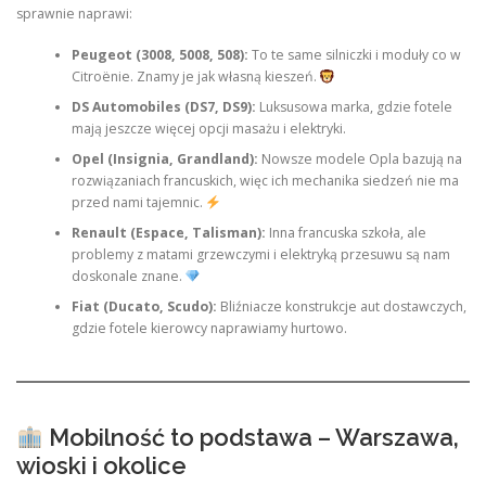
sprawnie naprawi:
Peugeot (3008, 5008, 508):
To te same silniczki i moduły co w
Citroënie. Znamy je jak własną kieszeń.
DS Automobiles (DS7, DS9):
Luksusowa marka, gdzie fotele
mają jeszcze więcej opcji masażu i elektryki.
Opel (Insignia, Grandland):
Nowsze modele Opla bazują na
rozwiązaniach francuskich, więc ich mechanika siedzeń nie ma
przed nami tajemnic.
Renault (Espace, Talisman):
Inna francuska szkoła, ale
problemy z matami grzewczymi i elektryką przesuwu są nam
doskonale znane.
Fiat (Ducato, Scudo):
Bliźniacze konstrukcje aut dostawczych,
gdzie fotele kierowcy naprawiamy hurtowo.
Mobilność to podstawa – Warszawa,
wioski i okolice