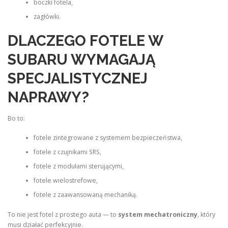
boczki fotela,
zagłówki.
DLACZEGO FOTELE W
SUBARU WYMAGAJĄ
SPECJALISTYCZNEJ
NAPRAWY?
Bo to:
fotele zintegrowane z systemem bezpieczeństwa,
fotele z czujnikami SRS,
fotele z modułami sterującymi,
fotele wielostrefowe,
fotele z zaawansowaną mechaniką.
To nie jest fotel z prostego auta — to
system mechatroniczny
, który
musi działać perfekcyjnie.