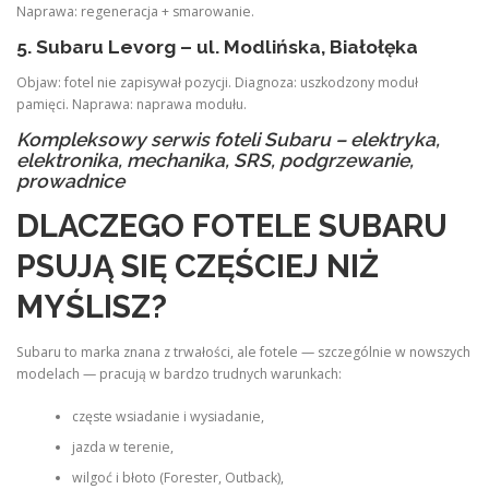
Naprawa: regeneracja + smarowanie.
5. Subaru Levorg – ul. Modlińska, Białołęka
Objaw: fotel nie zapisywał pozycji. Diagnoza: uszkodzony moduł
pamięci. Naprawa: naprawa modułu.
Kompleksowy serwis foteli Subaru – elektryka,
elektronika, mechanika, SRS, podgrzewanie,
prowadnice
DLACZEGO FOTELE SUBARU
PSUJĄ SIĘ CZĘŚCIEJ NIŻ
MYŚLISZ?
Subaru to marka znana z trwałości, ale fotele — szczególnie w nowszych
modelach — pracują w bardzo trudnych warunkach:
częste wsiadanie i wysiadanie,
jazda w terenie,
wilgoć i błoto (Forester, Outback),