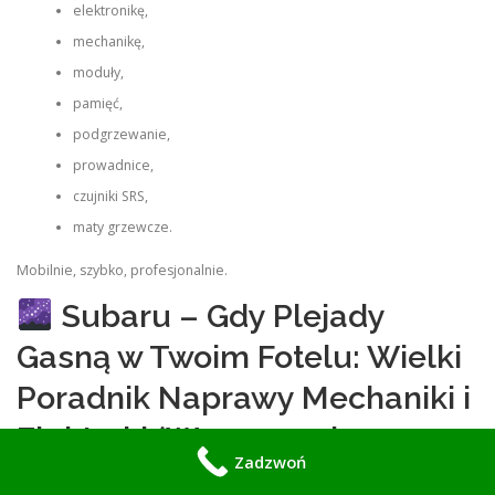
elektronikę,
mechanikę,
moduły,
pamięć,
podgrzewanie,
prowadnice,
czujniki SRS,
maty grzewcze.
Mobilnie, szybko, profesjonalnie.
Subaru – Gdy Plejady
Gasną w Twoim Fotelu: Wielki
Poradnik Naprawy Mechaniki i
Elektryki (Warszawa i
Zadzwoń
Mazowsze)