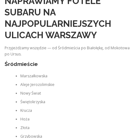
NAPRAWIAMY FOTELE
SUBARU NA
NAJPOPULARNIEJSZYCH
ULICACH WARSZAWY
Przyjeżdżamy wszędzie — od Śródmieścia po Białołękę, od Mokotowa
po Ursus.
Śródmieście
Marszałkowska
Aleje Jerozolimskie
Nowy Świat
Świętokrzyska
Krucza
Hoża
Złota
Grzybowska