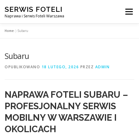
Przejdź
SERWIS FOTELI
do
Menu
treści
Naprawa i Serwis Foteli Warszawa
Home
»
Subaru
NAPRAWA FOTELI DENTYSTYCZNE I MEDYCZNE
Subaru
CENNIK USŁUG
O NAS
KONTAKT
OPUBLIKOWANO
18 LUTEGO, 2026
PRZEZ
ADMIN
NAPRAWA FOTELI SUBARU –
PROFESJONALNY SERWIS
MOBILNY W WARSZAWIE I
OKOLICACH