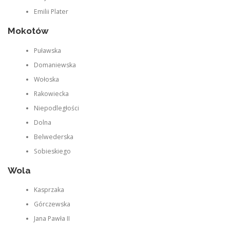
Emilii Plater
Mokotów
Puławska
Domaniewska
Wołoska
Rakowiecka
Niepodległości
Dolna
Belwederska
Sobieskiego
Wola
Kasprzaka
Górczewska
Jana Pawła II