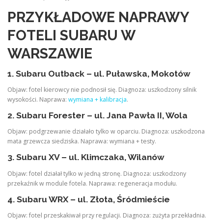
PRZYKŁADOWE NAPRAWY
FOTELI SUBARU W
WARSZAWIE
1. Subaru Outback – ul. Puławska, Mokotów
Objaw: fotel kierowcy nie podnosił się. Diagnoza: uszkodzony silnik
wysokości. Naprawa:
wymiana + kalibracja
.
2. Subaru Forester – ul. Jana Pawła II, Wola
Objaw: podgrzewanie działało tylko w oparciu. Diagnoza: uszkodzona
mata grzewcza siedziska. Naprawa: wymiana + testy.
3. Subaru XV – ul. Klimczaka, Wilanów
Objaw: fotel działał tylko w jedną stronę. Diagnoza: uszkodzony
przekaźnik w module fotela. Naprawa: regeneracja modułu.
4. Subaru WRX – ul. Złota, Śródmieście
Objaw: fotel przeskakiwał przy regulacji. Diagnoza: zużyta przekładnia.