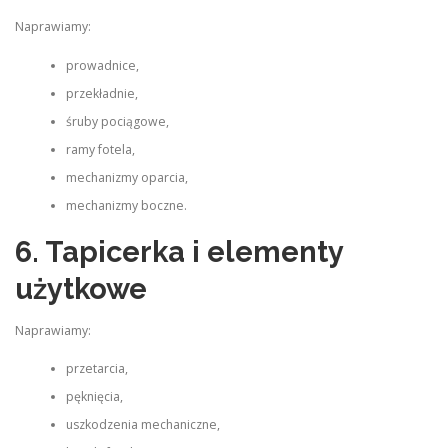
Naprawiamy:
prowadnice,
przekładnie,
śruby pociągowe,
ramy fotela,
mechanizmy oparcia,
mechanizmy boczne.
6. Tapicerka i elementy
użytkowe
Naprawiamy:
przetarcia,
pęknięcia,
uszkodzenia mechaniczne,