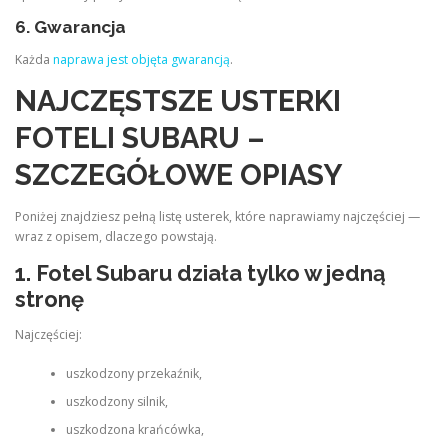
6. Gwarancja
Każda
naprawa jest objęta gwarancją
.
NAJCZĘSTSZE USTERKI
FOTELI SUBARU –
SZCZEGÓŁOWE OPIASY
Poniżej znajdziesz pełną listę usterek, które naprawiamy najczęściej —
wraz z opisem, dlaczego powstają.
1. Fotel Subaru działa tylko w jedną
stronę
Najczęściej:
uszkodzony przekaźnik,
uszkodzony silnik,
uszkodzona krańcówka,