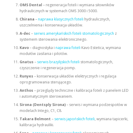
OMS Dental
– regeneracja foteli i wymiana siłowników
hydraulicznych w systemach OMS 3000 i 5000.
Chirana
–
naprawa klasycznych foteli
hydraulicznych,
uszczelnienia i konserwacja układów.
A-dec
–
serwis amerykańskich foteli stomatologicznych
z
systemem sterowania elektronicznego.
Kavo
– diagnostyka i
naprawa foteli
Kavo Estetica, wymiana
modułów zasilania i pilotów.
Gnatus
–
serwis brazylijskich foteli
stomatologicznych,
czyszczenie i regeneracja pomp.
Runyes
– konserwacja układów elektrycznych i regulacja
oprogramowania sterującego.
Anthos
– przeglądy techniczne i kalibracja foteli z panelem LED
i automatycznym sterowaniem.
Sirona (Dentsply Sirona)
– serwis i wymiana podzespołów w
modelach Intego, C1, C8.
Takara Belmont
–
serwis japońskich foteli
, wymiana tapicerki,
kalibracja hydrauliki.