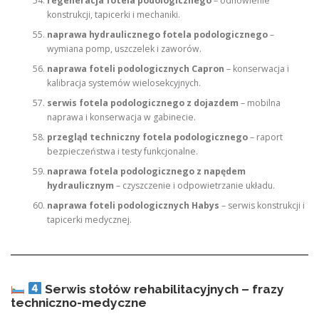
regeneracja fotela podologicznego
– odnowienie
konstrukcji, tapicerki i mechaniki.
naprawa hydraulicznego fotela podologicznego
–
wymiana pomp, uszczelek i zaworów.
naprawa foteli podologicznych Capron
– konserwacja i
kalibracja systemów wielosekcyjnych.
serwis fotela podologicznego z dojazdem
– mobilna
naprawa i konserwacja w gabinecie.
przegląd techniczny fotela podologicznego
– raport
bezpieczeństwa i testy funkcjonalne.
naprawa fotela podologicznego z napędem
hydraulicznym
– czyszczenie i odpowietrzanie układu.
naprawa foteli podologicznych Habys
– serwis konstrukcji i
tapicerki medycznej.
Serwis stołów rehabilitacyjnych – frazy
techniczno-medyczne