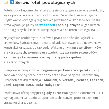
Serwis foteli podologicznych
Fotele podologiczne charakteryzują się precyzyjną regulacją wysokości,
kąta oparcia i niezależnych podnóżków. Ze względu na intensywne
użytkowanie wymagają regularnych przeglądów i konserwacji. Nasza
firma wykonuje
pełny
serwis foteli
podologicznych
w gabinetach
podologicznych i klinikach specjalistycznych na terenie całego kraju.
Najczęstsze problemy to: nierówna praca podnóżków, wycieki z
siłowników hydraulicznych, awarie układu sterowania, poluzowania w
konstrukcji oraz zużycie tapicerki. Wykonujemy
naprawy siłowników
elektrycznych, wymianę uszczelek, czyszczenie przewodów,
kalibrację sterowania oraz wymianę podzespołów
elektronicznych
.
Przeprowadzamy również
regenerację i konserwację foteli
, aby
zapewnić płynną pracę oraz bezpieczeństwo pacjenta. Naprawiamy
urządzenia takich marek jak:
Gharieni, Silverfox, Juventas, EcoTech,
Lemi, Capron, RUCK, Suda, Habys
i inne.
Dodatkowo oferujemy
przeglądy okresowe
zgodne z normami BHP i
wymaganiami sanepidu, z raportem technicznym i potwierdzeniem
sprawności urządzenia.