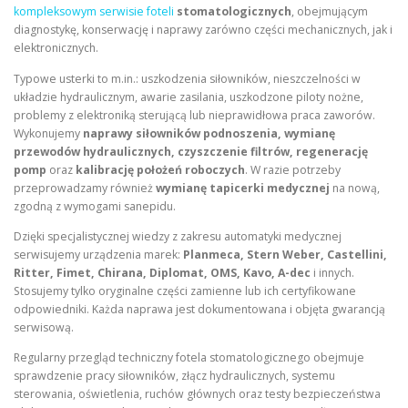
kompleksowym serwisie foteli
stomatologicznych
, obejmującym
diagnostykę, konserwację i naprawy zarówno części mechanicznych, jak i
elektronicznych.
Typowe usterki to m.in.: uszkodzenia siłowników, nieszczelności w
układzie hydraulicznym, awarie zasilania, uszkodzone piloty nożne,
problemy z elektroniką sterującą lub nieprawidłowa praca zaworów.
Wykonujemy
naprawy siłowników podnoszenia, wymianę
przewodów hydraulicznych, czyszczenie filtrów, regenerację
pomp
oraz
kalibrację położeń roboczych
. W razie potrzeby
przeprowadzamy również
wymianę tapicerki medycznej
na nową,
zgodną z wymogami sanepidu.
Dzięki specjalistycznej wiedzy z zakresu automatyki medycznej
serwisujemy urządzenia marek:
Planmeca, Stern Weber, Castellini,
Ritter, Fimet, Chirana, Diplomat, OMS, Kavo, A-dec
i innych.
Stosujemy tylko oryginalne części zamienne lub ich certyfikowane
odpowiedniki. Każda naprawa jest dokumentowana i objęta gwarancją
serwisową.
Regularny przegląd techniczny fotela stomatologicznego obejmuje
sprawdzenie pracy siłowników, złącz hydraulicznych, systemu
sterowania, oświetlenia, ruchów głównych oraz testy bezpieczeństwa