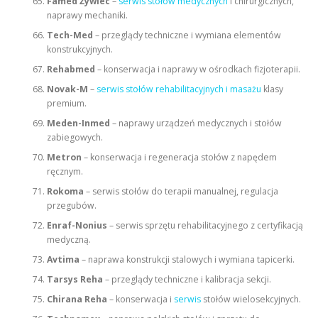
Famed Żywiec
–
serwis stołów medycznych
i chirurgicznych,
naprawy mechaniki.
Tech-Med
– przeglądy techniczne i wymiana elementów
konstrukcyjnych.
Rehabmed
– konserwacja i naprawy w ośrodkach fizjoterapii.
Novak-M
–
serwis stołów rehabilitacyjnych i masażu
klasy
premium.
Meden-Inmed
– naprawy urządzeń medycznych i stołów
zabiegowych.
Metron
– konserwacja i regeneracja stołów z napędem
ręcznym.
Rokoma
– serwis stołów do terapii manualnej, regulacja
przegubów.
Enraf-Nonius
– serwis sprzętu rehabilitacyjnego z certyfikacją
medyczną.
Avtima
– naprawa konstrukcji stalowych i wymiana tapicerki.
Tarsys Reha
– przeglądy techniczne i kalibracja sekcji.
Chirana Reha
– konserwacja i
serwis
stołów wielosekcyjnych.