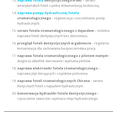
naprawa fotela
dentystycznego A-dec
– serwis
amerykańskich foteli z pełną dokumentacją techniczną.
naprawa pompy hydraulicznej fotela
stomatologicznego
– regeneracja i uszczelnianie pomp
hydraulicznych.
serwis fotela stomatologicznego z dojazdem
– mobilna
naprawa foteli dentystycznych bez demontażu.
przegląd foteli dentystycznych w gabinecie
– regularna
konserwacja dla zachowania bezpieczeństwa pracy.
naprawa fotela stomatologicznego z pilotem nożnym
–
diagnoza układów sterowania i wymiana pilotów.
naprawa elektroniki fotela stomatologicznego
–
naprawa płyt sterujących i czujników położenia.
naprawa foteli stomatologicznych Chirana
– serwis
klasycznych foteli z napędem hydraulicznym.
konserwacja hydrauliki fotela dentystycznego
–
czyszczenie zaworów i wymiana oleju hydraulicznego.