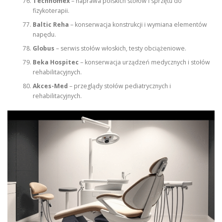
Technomex
– naprawa polskich stołów i sprzętu do
fizykoterapii.
Baltic Reha
– konserwacja konstrukcji i wymiana elementów
napędu.
Globus
– serwis stołów włoskich, testy obciążeniowe.
Beka Hospitec
– konserwacja urządzeń medycznych i stołów
rehabilitacyjnych.
Akces-Med
– przeglądy stołów pediatrycznych i
rehabilitacyjnych.