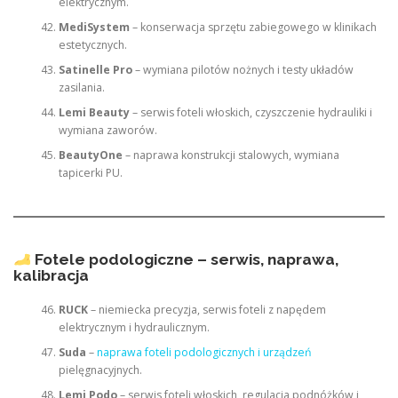
elektrycznym.
MediSystem
– konserwacja sprzętu zabiegowego w klinikach
estetycznych.
Satinelle Pro
– wymiana pilotów nożnych i testy układów
zasilania.
Lemi Beauty
– serwis foteli włoskich, czyszczenie hydrauliki i
wymiana zaworów.
BeautyOne
– naprawa konstrukcji stalowych, wymiana
tapicerki PU.
Fotele podologiczne – serwis, naprawa,
kalibracja
RUCK
– niemiecka precyzja, serwis foteli z napędem
elektrycznym i hydraulicznym.
Suda
–
naprawa foteli podologicznych i urządzeń
pielęgnacyjnych.
Lemi Podo
– serwis foteli włoskich, regulacja podnóżków i