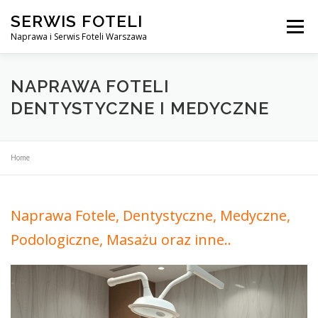
Przejdź
SERWIS FOTELI
do
Menu
treści
Naprawa i Serwis Foteli Warszawa
NAPRAWA FOTELI DENTYSTYCZNE I MEDYCZNE
NAPRAWA FOTELI
DENTYSTYCZNE I MEDYCZNE
CENNIK USŁUG
O NAS
KONTAKT
Home
Naprawa Fotele, Dentystyczne, Medyczne,
Podologiczne, Masażu oraz inne..