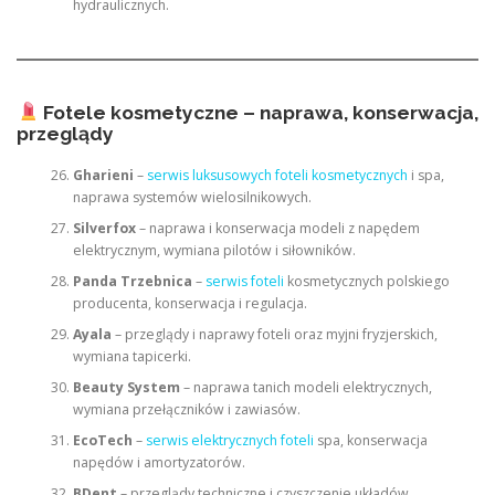
hydraulicznych.
Fotele kosmetyczne – naprawa, konserwacja,
przeglądy
Gharieni
–
serwis luksusowych foteli kosmetycznych
i spa,
naprawa systemów wielosilnikowych.
Silverfox
– naprawa i konserwacja modeli z napędem
elektrycznym, wymiana pilotów i siłowników.
Panda Trzebnica
–
serwis foteli
kosmetycznych polskiego
producenta, konserwacja i regulacja.
Ayala
– przeglądy i naprawy foteli oraz myjni fryzjerskich,
wymiana tapicerki.
Beauty System
– naprawa tanich modeli elektrycznych,
wymiana przełączników i zawiasów.
EcoTech
–
serwis elektrycznych foteli
spa, konserwacja
napędów i amortyzatorów.
BDent
– przeglądy techniczne i czyszczenie układów