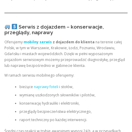
Serwis z dojazdem – konserwacje,
przeglądy, naprawy
Oferujemy
mobilny serwis
z dojazdem do klienta
na terenie całej
Polski, w tym w Warszawie, Krakowie, Łodzi, Poznaniu, Wrocławiu,
Gdańsku i miastach wojewódzkich. Dzięki w pełni wyposażonym
pojazdom serwisowym możemy przeprowadzić diagnostykę, przegląd
lub naprawę bezpośrednio w gabinecie klienta.
W ramach serwisu mobilnego oferujemy:
bieżące
naprawy foteli
i stołów,
wymianę uszkodzonych siłowników i pilotów,
konserwację hydrauliki i elektroniki,
przeglądy bezpieczeństwa elektrycznego,
raport techniczny po każdej interwencji.
Średni czas reakcji w trybie awaryjnym wynosi 24 h, a w przypadkach