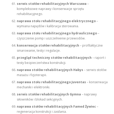
serwis stołów rehabilitacyjnych Warszawa
–
kompleksowe naprawy i konserwacje sprzętu
rehabilitacyjnego.
naprawa stołu rehabilitacyjnego elektrycznego
–
wymiana napędów i kalibracja sterowania.
naprawa stołu rehabilitacyjnego hydraulicznego
–
czyszczenie pomp i uszczelnienie przewodów.
konserwacja stołów rehabilitacyjnych
– profilaktyczne
smarowanie, testy i regulacje.
przegląd techniczny stołów rehabilitacyjnych
– raport i
testy bezpieczeństwa konstrukcji.
naprawa stołów rehabilitacyjnych Habys
– serwis stołów
masażu i fizjoterapii.
naprawa stołu rehabilitacyjnego Juventas
– konserwacja
mechaniki i elektroniki.
serwis stołów rehabilitacyjnych Gymna
– naprawy
siłowników i blokad sekcyjnych.
naprawa stołów rehabilitacyjnych Famed Żywiec
–
regeneracja konstrukcji i zasilania.