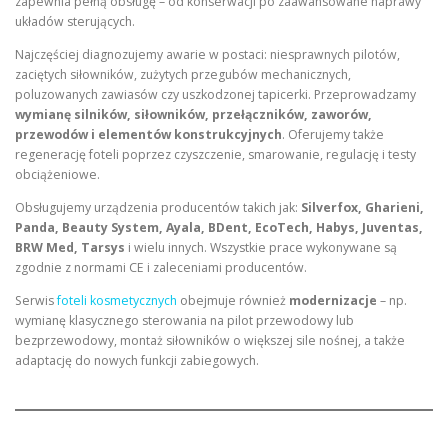
zapewnia pełną obsługę – od konserwacji po zaawansowane naprawy
układów sterujących.
Najczęściej diagnozujemy awarie w postaci: niesprawnych pilotów,
zaciętych siłowników, zużytych przegubów mechanicznych,
poluzowanych zawiasów czy uszkodzonej tapicerki. Przeprowadzamy
wymianę silników, siłowników, przełączników, zaworów,
przewodów i elementów konstrukcyjnych
. Oferujemy także
regenerację foteli poprzez czyszczenie, smarowanie, regulację i testy
obciążeniowe.
Obsługujemy urządzenia producentów takich jak:
Silverfox, Gharieni,
Panda, Beauty System, Ayala, BDent, EcoTech, Habys, Juventas,
BRW Med, Tarsys
i wielu innych. Wszystkie prace wykonywane są
zgodnie z normami CE i zaleceniami producentów.
Serwis
foteli kosmetycznych
obejmuje również
modernizacje
– np.
wymianę klasycznego sterowania na pilot przewodowy lub
bezprzewodowy, montaż siłowników o większej sile nośnej, a także
adaptację do nowych funkcji zabiegowych.