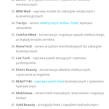
mechanicznych.
BRW Med
– naprawy modeli do zabiegów medycznych i
kosmetologicznych.
Tarsys
– serwis
elektrycznych stołów i foteli
, wymiana
siłowników.
ComfortMed
– konserwacja i regulacja napędu elektrycznego,
przeglądy bezpieczeństwa.
NovaTech
– serwis urządzeń wielofunkcyjnych do zabiegów
kosmetycznych.
Lux Tech
– naprawa paneli sterujących i wymiana
podzespołów.
Eliott Beauty
– konserwacja układów elektrycznych,
czyszczenie przegubów.
BEAUTY4U
–
naprawa tanich foteli
kosmetycznych z systemem
hydraulicznym.
Meblomax
– serwis foteli manualnych, smarowanie i regulacja
blokad.
Gold Beauty
– przeglądy foteli z napędem hydraulicznym i