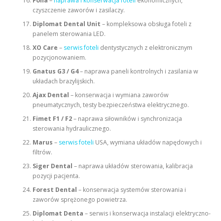
Fona
–
naprawa i konserwacja foteli
ekonomicznych,
czyszczenie zaworów i zasilaczy.
Diplomat Dental Unit
– kompleksowa obsługa foteli z
panelem sterowania LED.
XO Care
–
serwis foteli
dentystycznych z elektronicznym
pozycjonowaniem.
Gnatus G3 / G4
– naprawa paneli kontrolnych i zasilania w
układach brazylijskich.
Ajax Dental
– konserwacja i wymiana zaworów
pneumatycznych, testy bezpieczeństwa elektrycznego.
Fimet F1 / F2
– naprawa siłowników i synchronizacja
sterowania hydraulicznego.
Marus
–
serwis foteli
USA, wymiana układów napędowych i
filtrów.
Siger Dental
– naprawa układów sterowania, kalibracja
pozycji pacjenta.
Forest Dental
– konserwacja systemów sterowania i
zaworów sprężonego powietrza.
Diplomat Denta
– serwis i konserwacja instalacji elektryczno-