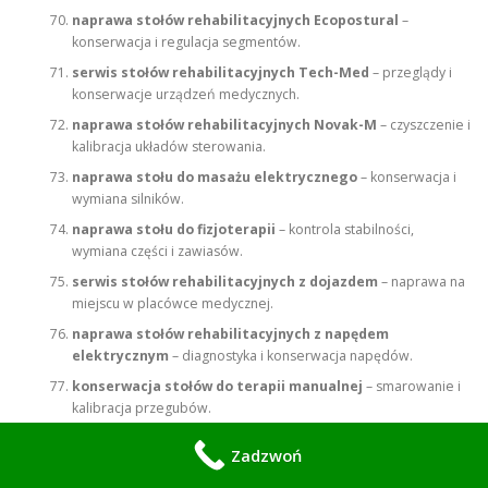
naprawa stołów rehabilitacyjnych Ecopostural
–
konserwacja i regulacja segmentów.
serwis stołów rehabilitacyjnych Tech-Med
– przeglądy i
konserwacje urządzeń medycznych.
naprawa stołów rehabilitacyjnych Novak-M
– czyszczenie i
kalibracja układów sterowania.
naprawa stołu do masażu elektrycznego
– konserwacja i
wymiana silników.
naprawa stołu do fizjoterapii
– kontrola stabilności,
wymiana części i zawiasów.
serwis stołów rehabilitacyjnych z dojazdem
– naprawa na
miejscu w placówce medycznej.
naprawa stołów rehabilitacyjnych z napędem
elektrycznym
– diagnostyka i konserwacja napędów.
konserwacja stołów do terapii manualnej
– smarowanie i
kalibracja przegubów.
naprawa stołów rehabilitacyjnych Meden-Inmed
– serwis
Zadzwoń
sprzętu z certyfikacją medyczną.