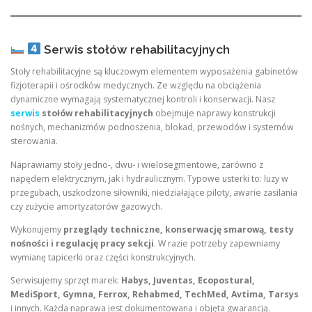
Serwis stołów rehabilitacyjnych
Stoły rehabilitacyjne są kluczowym elementem wyposażenia gabinetów
fizjoterapii i ośrodków medycznych. Ze względu na obciążenia
dynamiczne wymagają systematycznej kontroli i konserwacji. Nasz
serwis
stołów rehabilitacyjnych
obejmuje naprawy konstrukcji
nośnych, mechanizmów podnoszenia, blokad, przewodów i systemów
sterowania.
Naprawiamy stoły jedno-, dwu- i wielosegmentowe, zarówno z
napędem elektrycznym, jak i hydraulicznym. Typowe usterki to: luzy w
przegubach, uszkodzone siłowniki, niedziałające piloty, awarie zasilania
czy zużycie amortyzatorów gazowych.
Wykonujemy
przeglądy techniczne, konserwację smarową, testy
nośności i regulację pracy sekcji
. W razie potrzeby zapewniamy
wymianę tapicerki oraz części konstrukcyjnych.
Serwisujemy sprzęt marek:
Habys, Juventas, Ecopostural,
MediSport, Gymna, Ferrox, Rehabmed, TechMed, Avtima, Tarsys
i innych. Każda naprawa jest dokumentowana i objęta gwarancją.