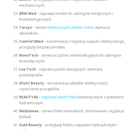
mechanicznych.
BRW Med
– naprawy modeli do zabiegów medycznych i
kosmetologicznych.
Tarsys
– serwis
elektrycznych stołów i foteli
, wymiana
siłowników.
ComfortMed
– konserwacja i regulacja napędu elektrycznego,
przeglądy bezpieczeństwa.
NovaTech
– serwis urządzeń wielofunkcyjnych do zabiegów
kosmetycznych.
Lux Tech
– naprawa paneli sterujących i wymiana
podzespołów.
Eliott Beauty
– konserwacja układów elektrycznych,
czyszczenie przegubów.
BEAUTY4U
–
naprawa tanich foteli
kosmetycznych z systemem
hydraulicznym.
Meblomax
– serwis foteli manualnych, smarowanie i regulacja
blokad.
Gold Beauty
– przeglądy foteli z napędem hydraulicznym i