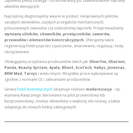
zapewnia pełną obsługę – od konserwacji po zaawansowane naprawy
układów sterujących.
Najczęściej diagnozujemy awarie w postaci: niesprawnych pilotów,
zaciętych siłowników, zużytych przegubów mechanicznych,
poluzowanych zawiasów czy uszkodzonej tapicerki. Przeprowadzamy
wymianę silników, siłowników, przełączników, zaworów,
przewodów i elementów konstrukcyjnych
. Oferujemy także
regenerację foteli poprzez czyszczenie, smarowanie, regulację i testy
obciążeniowe.
Obsługujemy urządzenia producentów takich jak:
Silverfox, Gharieni,
Panda, Beauty System, Ayala, BDent, EcoTech, Habys, Juventas,
BRW Med, Tarsys
i wielu innych. Wszystkie prace wykonywane są
zgodnie z normami CE i zaleceniami producentów.
Serwis
foteli kosmetycznych
obejmuje również
modernizacje
– np.
wymianę klasycznego sterowania na pilot przewodowy lub
bezprzewodowy, montaż siłowników o większej sile nośnej, a także
adaptację do nowych funkcji zabiegowych.