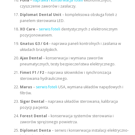
Fona
–
naprawa i konserwacja foteli
ekonomicznych,
czyszczenie zaworów i zasilaczy.
Diplomat Dental Unit
– kompleksowa obsługa foteli z
panelem sterowania LED.
XO Care
–
serwis foteli
dentystycznych z elektronicznym
pozycjonowaniem.
Gnatus G3 / G4
– naprawa paneli kontrolnych i zasilania w
układach brazylijskich.
Ajax Dental
– konserwacja i wymiana zaworów
pneumatycznych, testy bezpieczeństwa elektrycznego.
Fimet F1 / F2
– naprawa siłowników i synchronizacja
sterowania hydraulicznego.
Marus
–
serwis foteli
USA, wymiana układów napędowych i
filtrów.
Siger Dental
– naprawa układów sterowania, kalibracja
pozycji pacjenta.
Forest Dental
– konserwacja systemów sterowania i
zaworów sprężonego powietrza.
Diplomat Denta
– serwis i konserwacja instalacji elektryczno-