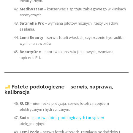
elektrycznym.
MediSystem
– konserwacja sprzętu zabiegowego w klinikach
estetycznych.
Satinelle Pro
– wymiana pilotów nożnych i testy układów
zasilania.
Lemi Beauty
– serwis foteli włoskich, czyszczenie hydrauliki i
wymiana zaworów.
BeautyOne
– naprawa konstrukcji stalowych, wymiana
tapicerki PU.
Fotele podologiczne – serwis, naprawa,
kalibracja
RUCK
– niemiecka precyzja, serwis foteli z napędem
elektrycznym i hydraulicznym.
Suda
–
naprawa foteli podologicznych i urządzeń
pielęgnacyjnych.
Lemi Podo
– serwis foteli włoskich, regulacja podnóżków i