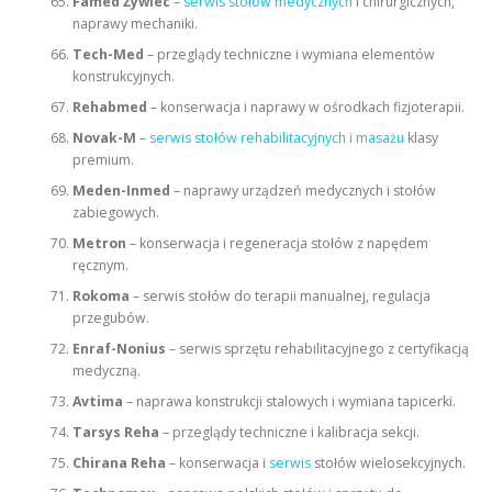
Famed Żywiec
–
serwis stołów medycznych
i chirurgicznych,
naprawy mechaniki.
Tech-Med
– przeglądy techniczne i wymiana elementów
konstrukcyjnych.
Rehabmed
– konserwacja i naprawy w ośrodkach fizjoterapii.
Novak-M
–
serwis stołów rehabilitacyjnych i masażu
klasy
premium.
Meden-Inmed
– naprawy urządzeń medycznych i stołów
zabiegowych.
Metron
– konserwacja i regeneracja stołów z napędem
ręcznym.
Rokoma
– serwis stołów do terapii manualnej, regulacja
przegubów.
Enraf-Nonius
– serwis sprzętu rehabilitacyjnego z certyfikacją
medyczną.
Avtima
– naprawa konstrukcji stalowych i wymiana tapicerki.
Tarsys Reha
– przeglądy techniczne i kalibracja sekcji.
Chirana Reha
– konserwacja i
serwis
stołów wielosekcyjnych.