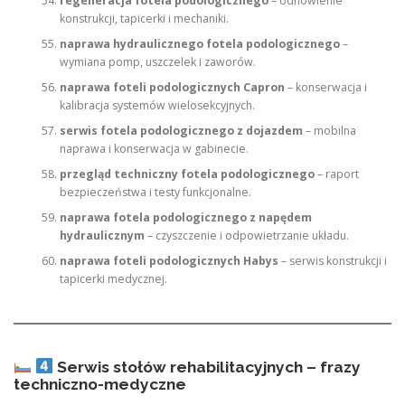
regeneracja fotela podologicznego
– odnowienie
konstrukcji, tapicerki i mechaniki.
naprawa hydraulicznego fotela podologicznego
–
wymiana pomp, uszczelek i zaworów.
naprawa foteli podologicznych Capron
– konserwacja i
kalibracja systemów wielosekcyjnych.
serwis fotela podologicznego z dojazdem
– mobilna
naprawa i konserwacja w gabinecie.
przegląd techniczny fotela podologicznego
– raport
bezpieczeństwa i testy funkcjonalne.
naprawa fotela podologicznego z napędem
hydraulicznym
– czyszczenie i odpowietrzanie układu.
naprawa foteli podologicznych Habys
– serwis konstrukcji i
tapicerki medycznej.
Serwis stołów rehabilitacyjnych – frazy
techniczno-medyczne