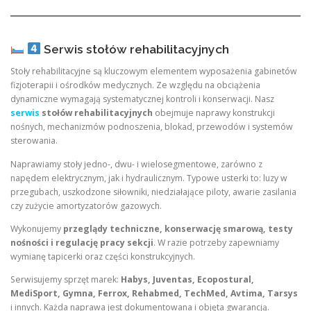
Serwis stołów rehabilitacyjnych
Stoły rehabilitacyjne są kluczowym elementem wyposażenia gabinetów
fizjoterapii i ośrodków medycznych. Ze względu na obciążenia
dynamiczne wymagają systematycznej kontroli i konserwacji. Nasz
serwis
stołów rehabilitacyjnych
obejmuje naprawy konstrukcji
nośnych, mechanizmów podnoszenia, blokad, przewodów i systemów
sterowania.
Naprawiamy stoły jedno-, dwu- i wielosegmentowe, zarówno z
napędem elektrycznym, jak i hydraulicznym. Typowe usterki to: luzy w
przegubach, uszkodzone siłowniki, niedziałające piloty, awarie zasilania
czy zużycie amortyzatorów gazowych.
Wykonujemy
przeglądy techniczne, konserwację smarową, testy
nośności i regulację pracy sekcji
. W razie potrzeby zapewniamy
wymianę tapicerki oraz części konstrukcyjnych.
Serwisujemy sprzęt marek:
Habys, Juventas, Ecopostural,
MediSport, Gymna, Ferrox, Rehabmed, TechMed, Avtima, Tarsys
i innych. Każda naprawa jest dokumentowana i objęta gwarancją.