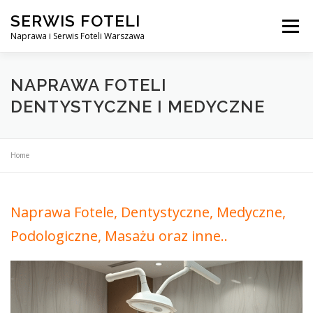
Przejdź
SERWIS FOTELI
do
Menu
treści
Naprawa i Serwis Foteli Warszawa
NAPRAWA FOTELI DENTYSTYCZNE I MEDYCZNE
NAPRAWA FOTELI
DENTYSTYCZNE I MEDYCZNE
CENNIK USŁUG
O NAS
KONTAKT
Home
Naprawa Fotele, Dentystyczne, Medyczne,
Podologiczne, Masażu oraz inne..