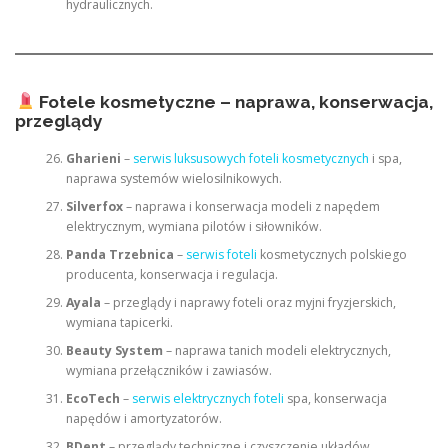
hydraulicznych.
Fotele kosmetyczne – naprawa, konserwacja,
przeglądy
Gharieni
–
serwis luksusowych foteli kosmetycznych
i spa,
naprawa systemów wielosilnikowych.
Silverfox
– naprawa i konserwacja modeli z napędem
elektrycznym, wymiana pilotów i siłowników.
Panda Trzebnica
–
serwis foteli
kosmetycznych polskiego
producenta, konserwacja i regulacja.
Ayala
– przeglądy i naprawy foteli oraz myjni fryzjerskich,
wymiana tapicerki.
Beauty System
– naprawa tanich modeli elektrycznych,
wymiana przełączników i zawiasów.
EcoTech
–
serwis elektrycznych foteli
spa, konserwacja
napędów i amortyzatorów.
BDent
– przeglądy techniczne i czyszczenie układów