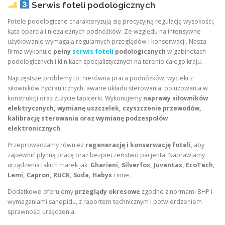
Serwis foteli podologicznych
Fotele podologiczne charakteryzują się precyzyjną regulacją wysokości,
kąta oparcia i niezależnych podnóżków. Ze względu na intensywne
użytkowanie wymagają regularnych przeglądów i konserwacji. Nasza
firma wykonuje
pełny
serwis foteli
podologicznych
w gabinetach
podologicznych i klinikach specjalistycznych na terenie całego kraju.
Najczęstsze problemy to: nierówna praca podnóżków, wycieki z
siłowników hydraulicznych, awarie układu sterowania, poluzowania w
konstrukcji oraz zużycie tapicerki. Wykonujemy
naprawy siłowników
elektrycznych, wymianę uszczelek, czyszczenie przewodów,
kalibrację sterowania oraz wymianę podzespołów
elektronicznych
.
Przeprowadzamy również
regenerację i konserwację foteli
, aby
zapewnić płynną pracę oraz bezpieczeństwo pacjenta. Naprawiamy
urządzenia takich marek jak:
Gharieni, Silverfox, Juventas, EcoTech,
Lemi, Capron, RUCK, Suda, Habys
i inne.
Dodatkowo oferujemy
przeglądy okresowe
zgodne z normami BHP i
wymaganiami sanepidu, z raportem technicznym i potwierdzeniem
sprawności urządzenia.