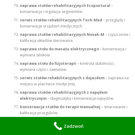
naprawa stołów rehabilitacyjnych Ecopostural
–
konserwacja i regulacja segmentów.
serwis stołów rehabilitacyjnych Tech-Med
– przeglądy i
konserwacje urządzeń medycznych.
naprawa stołów rehabilitacyjnych Novak-M
– czyszczenie i
kalibracja układów sterowania.
naprawa stołu do masażu elektrycznego
– konserwacja i
wymiana silników.
naprawa stołu do fizjoterapii
– kontrola stabilności,
wymiana części i zawiasów.
serwis stołów rehabilitacyjnych z dojazdem
– naprawa na
miejscu w placówce medycznej.
naprawa stołów rehabilitacyjnych z napędem
elektrycznym
– diagnostyka i konserwacja napędów.
konserwacja stołów do terapii manualnej
– smarowanie i
kalibracja przegubów.
naprawa stołów rehabilitacyjnych Meden-Inmed
– serwis
Zadzwoń
sprzętu z certyfikacją medyczną.