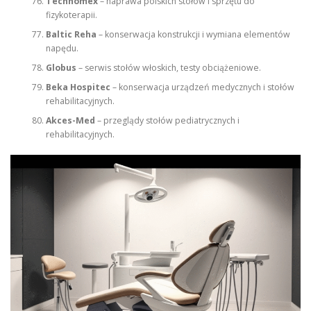
Technomex
– naprawa polskich stołów i sprzętu do
fizykoterapii.
Baltic Reha
– konserwacja konstrukcji i wymiana elementów
napędu.
Globus
– serwis stołów włoskich, testy obciążeniowe.
Beka Hospitec
– konserwacja urządzeń medycznych i stołów
rehabilitacyjnych.
Akces-Med
– przeglądy stołów pediatrycznych i
rehabilitacyjnych.