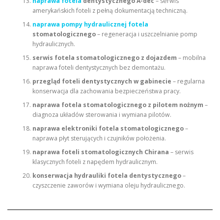
naprawa fotela
dentystycznego A-dec
– serwis
amerykańskich foteli z pełną dokumentacją techniczną.
naprawa pompy hydraulicznej fotela
stomatologicznego
– regeneracja i uszczelnianie pomp
hydraulicznych.
serwis fotela stomatologicznego z dojazdem
– mobilna
naprawa foteli dentystycznych bez demontażu.
przegląd foteli dentystycznych w gabinecie
– regularna
konserwacja dla zachowania bezpieczeństwa pracy.
naprawa fotela stomatologicznego z pilotem nożnym
–
diagnoza układów sterowania i wymiana pilotów.
naprawa elektroniki fotela stomatologicznego
–
naprawa płyt sterujących i czujników położenia.
naprawa foteli stomatologicznych Chirana
– serwis
klasycznych foteli z napędem hydraulicznym.
konserwacja hydrauliki fotela dentystycznego
–
czyszczenie zaworów i wymiana oleju hydraulicznego.