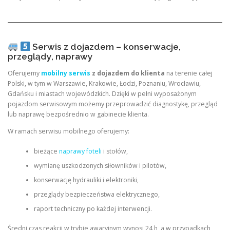
Serwis z dojazdem – konserwacje,
przeglądy, naprawy
Oferujemy
mobilny serwis
z dojazdem do klienta
na terenie całej
Polski, w tym w Warszawie, Krakowie, Łodzi, Poznaniu, Wrocławiu,
Gdańsku i miastach wojewódzkich. Dzięki w pełni wyposażonym
pojazdom serwisowym możemy przeprowadzić diagnostykę, przegląd
lub naprawę bezpośrednio w gabinecie klienta.
W ramach serwisu mobilnego oferujemy:
bieżące
naprawy foteli
i stołów,
wymianę uszkodzonych siłowników i pilotów,
konserwację hydrauliki i elektroniki,
przeglądy bezpieczeństwa elektrycznego,
raport techniczny po każdej interwencji.
Średni czas reakcji w trybie awaryjnym wynosi 24 h, a w przypadkach