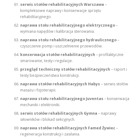
serwis stołów rehabilitacyjnych Warszawa
–
kompleksowe naprawy i konserwacje sprzętu
rehabilitacyjnego.
naprawa stołu rehabilitacyjnego elektrycznego
–
wymiana napędów i kalibracja sterowania.
naprawa stołu rehabilitacyjnego hydraulicznego
–
czyszczenie pomp i uszczelnienie przewodów.
konserwacja stołów rehabilitacyjnych
– profilaktyczne
smarowanie, testy i regulacje.
przegląd techniczny stołów rehabilitacyjnych
– raport i
testy bezpieczeństwa konstrukcji.
naprawa stołów rehabilitacyjnych Habys
– serwis stołów
masażu i fizjoterapii.
naprawa stołu rehabilitacyjnego Juventas
– konserwacja
mechaniki i elektroniki.
serwis stołów rehabilitacyjnych Gymna
– naprawy
siłowników i blokad sekcyjnych.
naprawa stołów rehabilitacyjnych Famed Żywiec
–
regeneracja konstrukcji i zasilania.