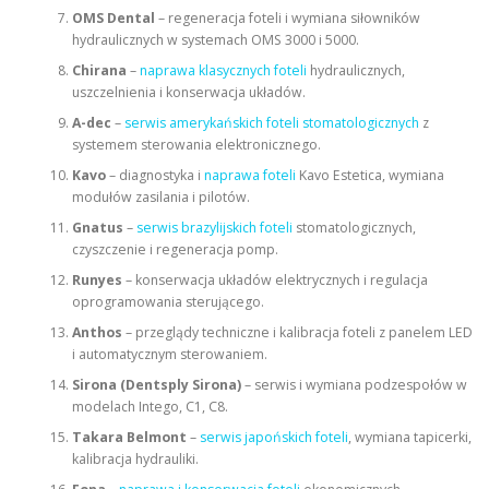
OMS Dental
– regeneracja foteli i wymiana siłowników
hydraulicznych w systemach OMS 3000 i 5000.
Chirana
–
naprawa klasycznych foteli
hydraulicznych,
uszczelnienia i konserwacja układów.
A-dec
–
serwis amerykańskich foteli stomatologicznych
z
systemem sterowania elektronicznego.
Kavo
– diagnostyka i
naprawa foteli
Kavo Estetica, wymiana
modułów zasilania i pilotów.
Gnatus
–
serwis brazylijskich foteli
stomatologicznych,
czyszczenie i regeneracja pomp.
Runyes
– konserwacja układów elektrycznych i regulacja
oprogramowania sterującego.
Anthos
– przeglądy techniczne i kalibracja foteli z panelem LED
i automatycznym sterowaniem.
Sirona (Dentsply Sirona)
– serwis i wymiana podzespołów w
modelach Intego, C1, C8.
Takara Belmont
–
serwis japońskich foteli
, wymiana tapicerki,
kalibracja hydrauliki.