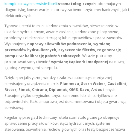
kompleksowym serwisie foteli
stomatologicznych
, obejmującym
diagnostykę, konserwację i naprawy zarówno części mechanicznych, jak i
elektronicznych.
Typowe usterki to m.in.: uszkodzenia siłowników, nieszczelności w
układzie hydraulicznym, awarie zasilania, uszkodzone piloty nożne,
problemy z elektroniką sterującą lub nieprawidłowa praca zaworów.
Wykonujemy
naprawy siłowników podnoszenia, wymianę
przewodów hydraulicznych, czyszczenie filtrów, regenerację
pomp
oraz
kalibrację położeń roboczych
. W razie potrzeby
przeprowadzamy również
wymianę tapicerki medycznej
na nową,
zgodną z wymogami sanepidu.
Dzięki specjalistycznej wiedzy z zakresu automatyki medycznej
serwisujemy urządzenia marek:
Planmeca, Stern Weber, Castellini,
Ritter, Fimet, Chirana, Diplomat, OMS, Kavo, A-dec
i innych.
Stosujemy tylko oryginalne części zamienne lub ich certyfikowane
odpowiedniki. Każda naprawa jest dokumentowana i objęta gwarancją
serwisową.
Regularny przegląd techniczny fotela stomatologicznego obejmuje
sprawdzenie pracy siłowników, złącz hydraulicznych, systemu
sterowania, oświetlenia, ruchów głównych oraz testy bezpieczeństwa